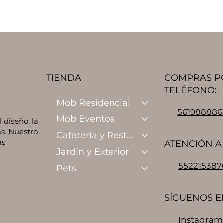
TIENDA
COMPRAS P
TELÉFONO:
Mob Residencial
561988886
Mob Eventos
diseño, la
s. Nuestro
Cafetería y Restaurante
as
ATENCIÓN A 
Jardín y Exterior
552215387
Pets
SÍGUENOS E
Instagram