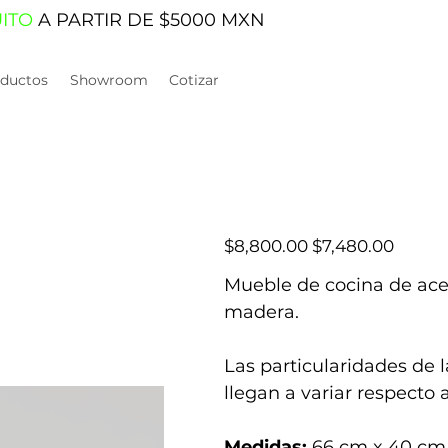
UITO
A PARTIR DE $5000 MXN
ductos
Showroom
Cotizar
Precio
Precio
$8,800.00
$7,480.00
original
de
oferta
Mueble de cocina de ace
madera.
Las particularidades de 
llegan a variar respecto 
Medidas:
66 cm x 40 cm 