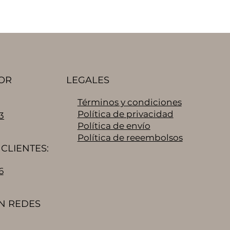
OR
LEGALES
Términos y condiciones
Política de privacidad
3
Política de envío
Política de reeembolsos
CLIENTES:
6
N REDES