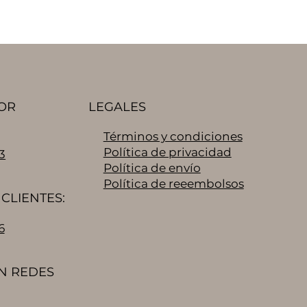
OR
LEGALES
Términos y condiciones
Política de privacidad
3
Política de envío
Política de reeembolsos
CLIENTES:
6
N REDES