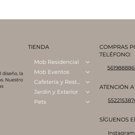
TIENDA
COMPRAS P
TELÉFONO:
Mob Residencial
561988886
Mob Eventos
diseño, la
s. Nuestro
Cafetería y Restaurante
as
ATENCIÓN A 
Jardín y Exterior
552215387
Pets
SÍGUENOS E
Instagram