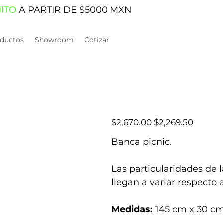
UITO
A PARTIR DE $5000 MXN
ductos
Showroom
Cotizar
Precio
Precio
$2,670.00
$2,269.50
original
de
oferta
Banca picnic.
Las particularidades de 
llegan a variar respecto 
Medidas:
145 cm x 30 c