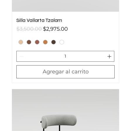
Silla Vallarta Tzalam
Precio
Precio de oferta
$3,500.00
$2,975.00
Agregar al carrito