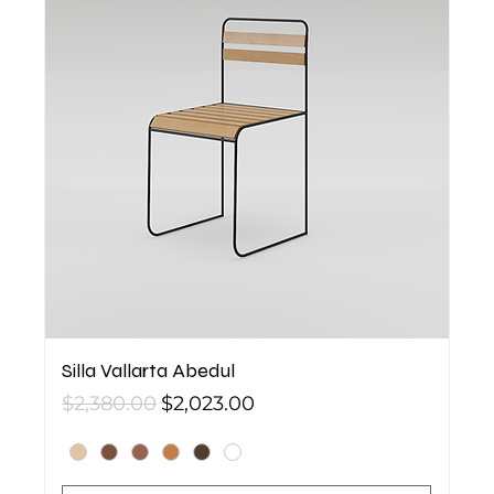
Silla Vallarta Abedul
Precio
Precio de oferta
$2,380.00
$2,023.00