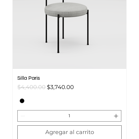
Silla Paris
Precio
Precio de oferta
$4,400.00
$3,740.00
Agregar al carrito