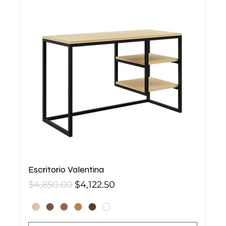
Escritorio Valentina
Precio
Precio de oferta
$4,850.00
$4,122.50