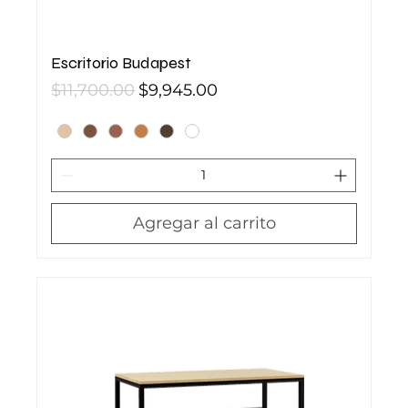
Escritorio Budapest
Precio
Precio de oferta
$11,700.00
$9,945.00
Agregar al carrito