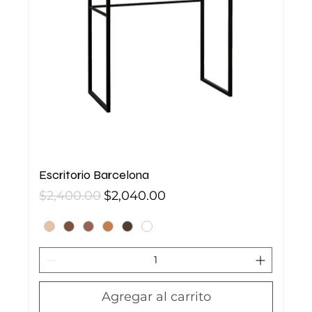
Escritorio Barcelona
Precio
Precio de oferta
$2,400.00
$2,040.00
Agregar al carrito