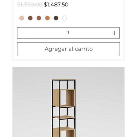
Precio
Precio de oferta
$1,750.00
$1,487.50
Agregar al carrito