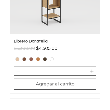
Librero Donatella
Precio
Precio de oferta
$5,300.00
$4,505.00
Agregar al carrito