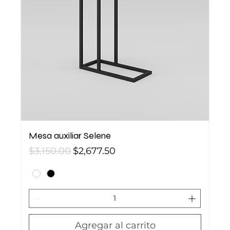
Mesa auxiliar Selene
Precio
Precio de oferta
$3,150.00
$2,677.50
Agregar al carrito