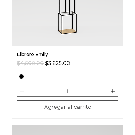
Librero Emily
Precio
Precio de oferta
$4,500.00
$3,825.00
Agregar al carrito