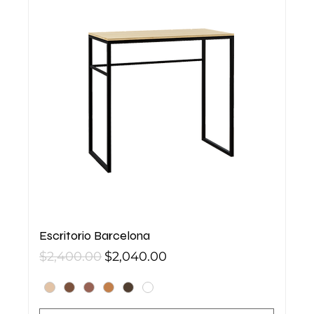
Escritorio Barcelona
Precio
Precio de oferta
$2,400.00
$2,040.00