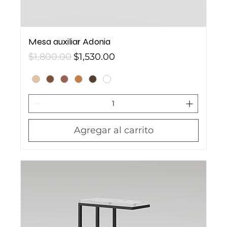
Mesa auxiliar Adonia
Precio
Precio de oferta
$1,800.00
$1,530.00
Agregar al carrito