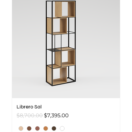
Librero Sal
Precio
Precio de oferta
$8,700.00
$7,395.00