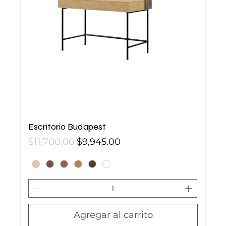
Escritorio Budapest
Precio
Precio de oferta
$11,700.00
$9,945.00
Agregar al carrito