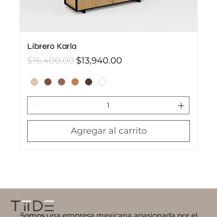
Librero Karla
Precio
Precio de oferta
$16,400.00
$13,940.00
Agregar al carrito
Somos una empresa mexicana apasionada por el