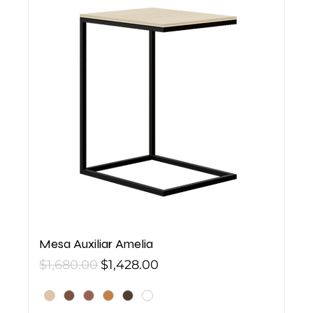
Mesa Auxiliar Amelia
Precio
Precio de oferta
$1,680.00
$1,428.00