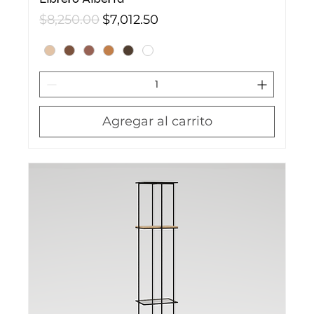
Precio
Precio de oferta
$8,250.00
$7,012.50
Agregar al carrito