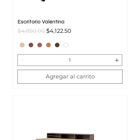
Escritorio Valentina
Precio
Precio de oferta
$4,850.00
$4,122.50
Agregar al carrito