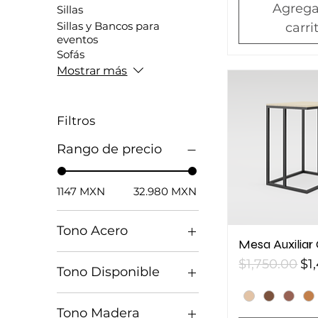
Agrega
Sillas
Sillas y Bancos para
carri
eventos
Sofás
Mostrar más
Filtros
Rango de precio
1147 MXN
32.980 MXN
Tono Acero
Mesa Auxiliar 
Precio
Pr
$1,750.00
$1
Tono Disponible
Tono Madera