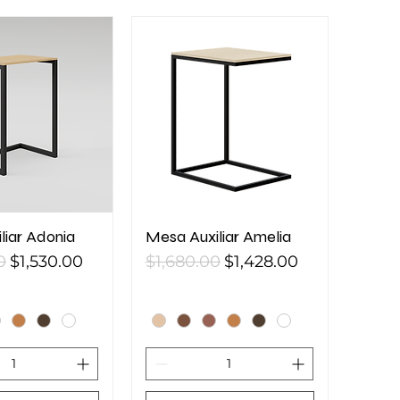
liar Adonia
Mesa Auxiliar Amelia
Precio de oferta
Precio
Precio de oferta
0
$1,530.00
$1,680.00
$1,428.00