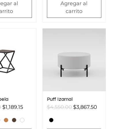
egar al
Agregar al
arrito
carrito
bela
Puff Izamal
Precio de oferta
Precio
Precio de oferta
0
$1,189.15
$4,550.00
$3,867.50