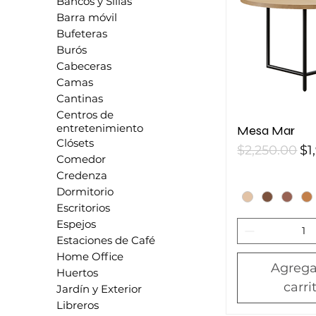
Bancos y Sillas
Barra móvil
Bufeteras
Burós
Cabeceras
Camas
Cantinas
Centros de
entretenimiento
Mesa Mar
Clósets
Precio
Pr
$2,250.00
$1
Comedor
Credenza
Dormitorio
Escritorios
Espejos
Estaciones de Café
Home Office
Agrega
Huertos
carri
Jardín y Exterior
Libreros