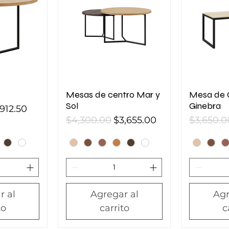
Mesas de centro Mar y
Mesa de 
Sol
Ginebra
ecio de oferta
,912.50
Precio
Precio de oferta
Precio
$4,300.00
$3,655.00
$3,650.0
r al
Agregar al
Agr
to
carrito
c