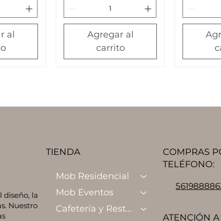
r al
Agregar al
Agr
to
carrito
c
TIENDA
COMPRAS P
TELÉFONO:
Mob Residencial
561988886
Mob Eventos
diseño, la
s. Nuestro
Cafetería y Restaurante
as
ATENCIÓN A 