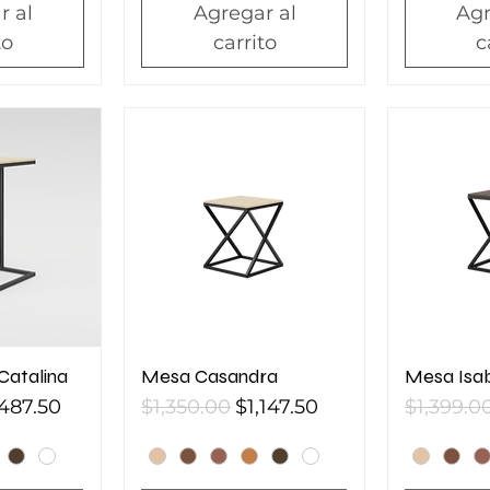
r al
Agregar al
Agr
to
carrito
c
Catalina
Mesa Casandra
Mesa Isa
ecio de oferta
Precio
Precio de oferta
Precio
,487.50
$1,350.00
$1,147.50
$1,399.0