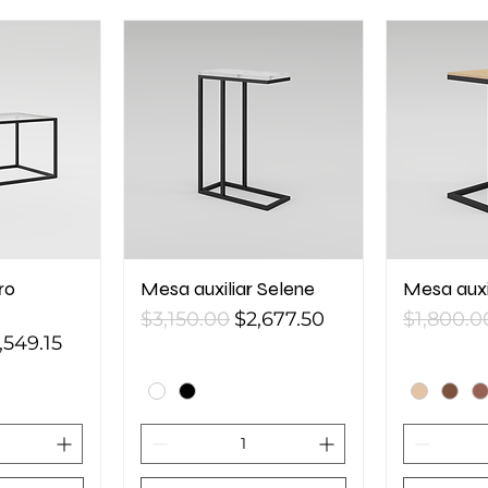
ro
Mesa auxiliar Selene
Mesa auxi
Precio
Precio de oferta
Precio
$3,150.00
$2,677.50
$1,800.0
ecio de oferta
,549.15