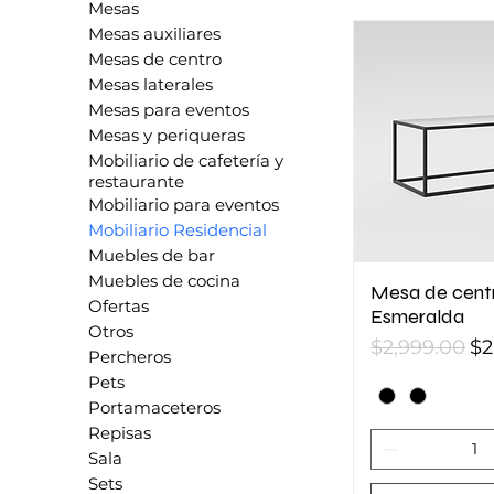
Mesas
Mesas auxiliares
Mesas de centro
Mesas laterales
Mesas para eventos
Mesas y periqueras
Mobiliario de cafetería y
restaurante
Mobiliario para eventos
Mobiliario Residencial
Muebles de bar
Muebles de cocina
Mesa de cent
Ofertas
Esmeralda
Otros
Precio
Pr
$2,999.00
$2
Percheros
Pets
Portamaceteros
Repisas
Sala
Sets