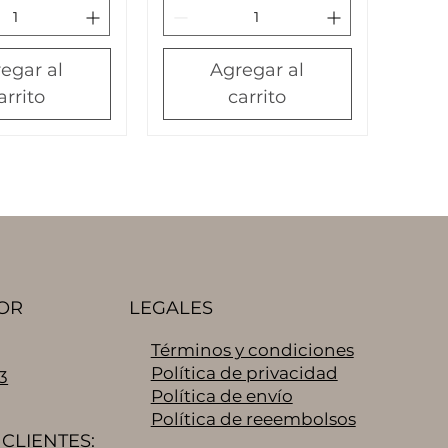
egar al
Agregar al
arrito
carrito
OR
LEGALES
Términos y condiciones
Política de privacidad
3
Política de envío
Política de reeembolsos
CLIENTES: