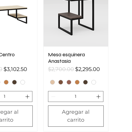
Centro
Mesa esquinera
Anastasia
Precio de oferta
Precio
Precio de oferta
0
$3,102.50
$2,700.00
$2,295.00
egar al
Agregar al
arrito
carrito