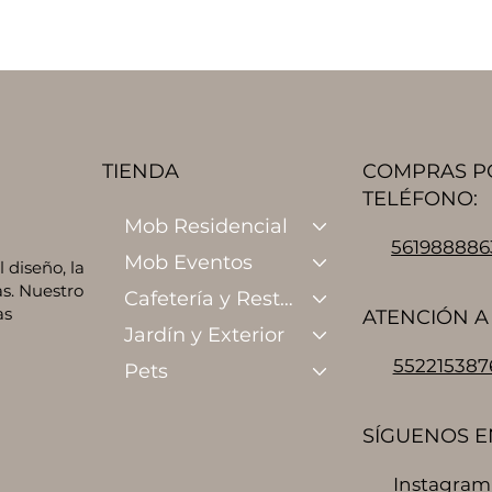
TIENDA
COMPRAS P
TELÉFONO:
Mob Residencial
561988886
Mob Eventos
diseño, la
s. Nuestro
Cafetería y Restaurante
as
ATENCIÓN A 
Jardín y Exterior
552215387
Pets
SÍGUENOS E
Instagram