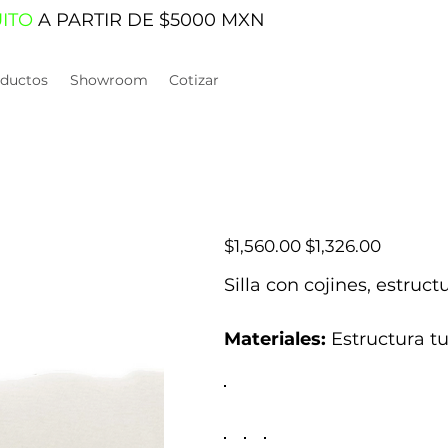
UITO
A PARTIR DE $5000 MXN
ductos
Showroom
Cotizar
Precio
Precio
$1,560.00
$1,326.00
original
de
oferta
Silla con cojines, estruct
Materiales:
Estructura tu