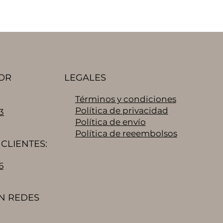
OR
LEGALES
Términos y condiciones
Política de privacidad
3
Política de envío
Política de reeembolsos
CLIENTES:
6
N REDES