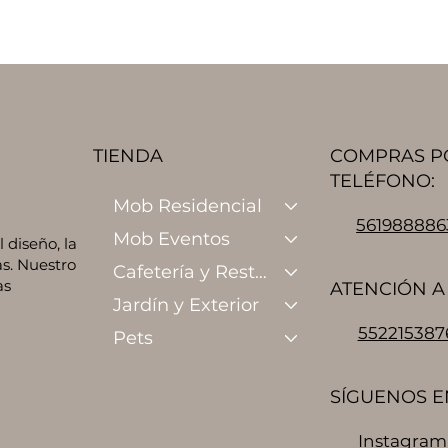
TIENDA
COMPRAS P
TELÉFONO:
Mob Residencial
561988886
Mob Eventos
diseño, la
s. Nuestro
Cafetería y Restaurante
as
ATENCIÓN A 
Jardín y Exterior
552215387
Pets
SÍGUENOS E
Instagram