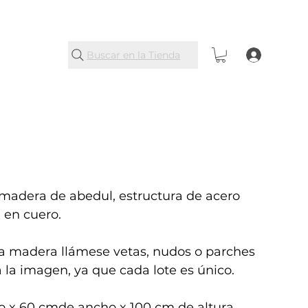
Buscar en la Tienda
 madera de abedul, estructura de acero
 en cuero.
la madera llámese vetas, nudos o parches
a la imagen, ya que cada lote es único.
o x 60 cmde ancho x 100 cm de altura