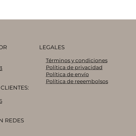
OR
LEGALES
Términos y condiciones
Política de privacidad
3
Política de envío
Política de reeembolsos
CLIENTES:
6
N REDES