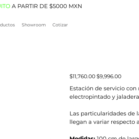
UITO
A PARTIR DE $5000 MXN
ductos
Showroom
Cotizar
Precio
Precio
$11,760.00
$9,996.00
original
de
oferta
Estación de servicio con
electropintado y jaladera
Las particularidades de 
llegan a variar respecto 
Medidas:
100 cm de larg