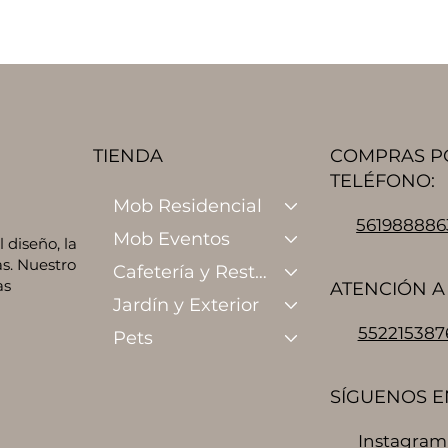
TIENDA
COMPRAS P
TELÉFONO:
Mob Residencial
561988886
Mob Eventos
diseño, la
s. Nuestro
Cafetería y Restaurante
as
ATENCIÓN A 
Jardín y Exterior
552215387
Pets
SÍGUENOS E
Instagram