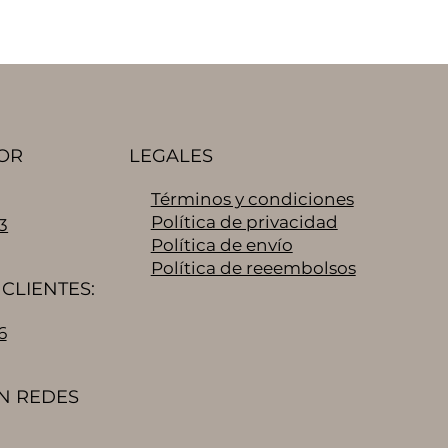
OR
LEGALES
Términos y condiciones
Política de privacidad
3
Política de envío
Política de reeembolsos
CLIENTES:
6
N REDES