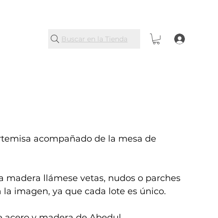
Buscar en la Tienda
 Artemisa acompañado de la mesa de
la madera llámese vetas, nudos o parches
a la imagen, ya que cada lote es único.
e acero y madera de Abedul.