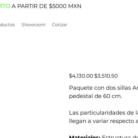
UITO
A PARTIR DE $5000 MXN
ductos
Showroom
Cotizar
Precio
Precio
$4,130.00
$3,510.50
original
de
oferta
Paquete con dos sillas
pedestal de 60 cm.
Las particularidades de 
llegan a variar respecto 
Materiales:
Estructura d