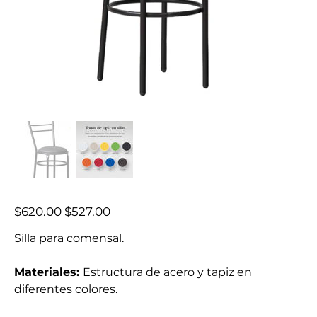
Precio
Precio
$620.00
$527.00
original
de
oferta
Silla para comensal.
Materiales:
Estructura de acero y tapiz en
diferentes colores.